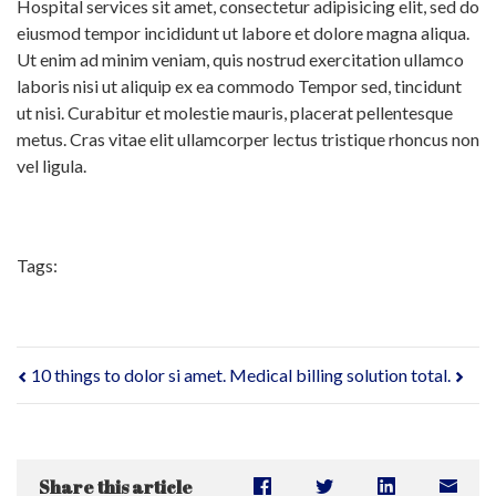
Hospital services sit amet, consectetur adipisicing elit, sed do
eiusmod tempor incididunt ut labore et dolore magna aliqua.
Ut enim ad minim veniam, quis nostrud exercitation ullamco
laboris nisi ut aliquip ex ea commodo Tempor sed, tincidunt
ut nisi. Curabitur et molestie mauris, placerat pellentesque
metus. Cras vitae elit ullamcorper lectus tristique rhoncus non
vel ligula.
Tags:
10 things to dolor si amet.
Medical billing solution total.
Share this article